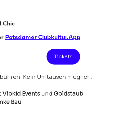
 Chic
r 
Potsdamer 
Clubkultur.App
Tickets
 Gebühren. Kein Umtausch möglich.
 
Viokid Events
 und 
Goldstaub
mke Bau