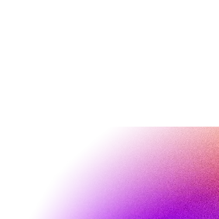
Hot, hotter, After-Work-
Neu
Party
2: 