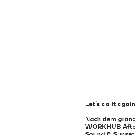
Let’s do it again
Nach dem grandi
WORKHUB After-
Sound & Sunset