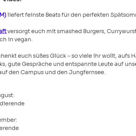
FM)
 liefert feinste Beats für den perfekten Späts
aft
 versorgt euch mit smashed Burgers, Currywurs
ch in vegan.
chenkt euch süßes Glück – so viele ihr wollt, aufs 
nks, gute Gespräche und entspannte Leute auf uns
k auf den Campus und den Jungfernsee.
ugust:
tudierende
tember:
dierende