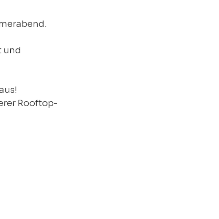
ommerabend.
t und 
Haus!
erer Rooftop-