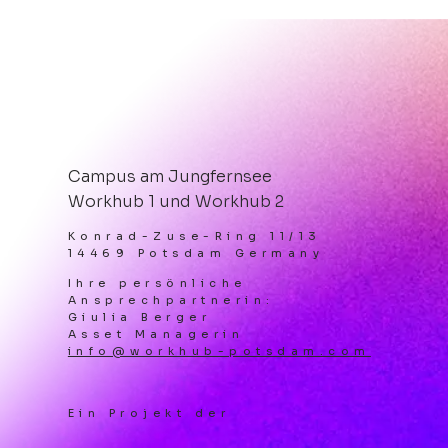
Hot, hotter, After-Work-Party
PIZZA.BEATS.ROOFTOP.
Campus am Jungfernsee
Workhub 1 und Workhub 2
Konrad-Zuse-Ring 11/13
14469 Potsdam Germany
Ihre persönliche
Ansprechpartnerin:
Giulia Berger
Asset Managerin
info@workhub-potsdam.com
Ein Projekt der