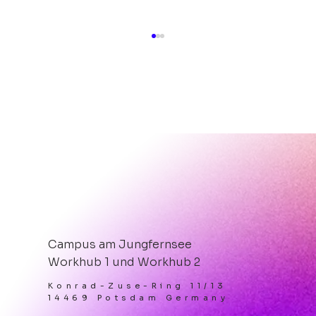
Hot, hotter, After-Work-Party
PIZZA.BEATS.ROOFTOP.
Campus am Jungfernsee
Workhub 1 und Workhub 2
Konrad-Zuse-Ring 11/13
14469 Potsdam Germany