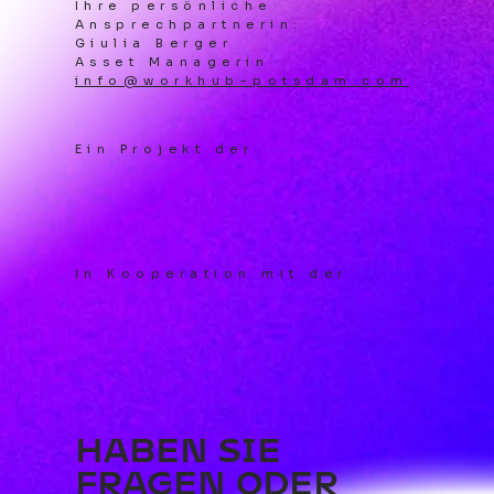
Ihre persönliche
Ansprechpartnerin:
Giulia Berger
Asset Managerin
info@workhub-potsdam.com
Ein Projekt der
In Kooperation mit der
HABEN SIE
FRAGEN ODER