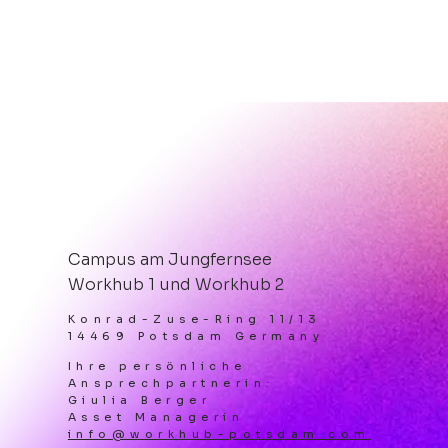
Hot, hotter, After-Work-Party
PIZZA.BEATS.ROOFTOP.
Campus am Jungfernsee
Workhub 1 und Workhub 2
Konrad-Zuse-Ring 11/13
14469 Potsdam Germany
Ihre persönliche
Ansprechpartnerin:
Giulia Berger
Asset Managerin
info@workhub-potsdam.com