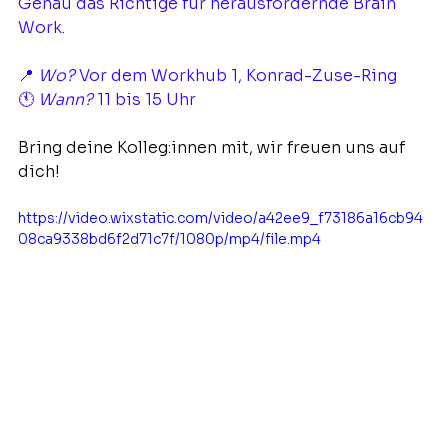
Genau das Richtige für herausfordernde Brain 
Work. 
📍 
Wo?
 Vor dem Workhub 1, Konrad-Zuse-Ring
🕚 
Wann?
 11 bis 15 Uhr
Bring deine Kolleg:innen mit, wir freuen uns auf 
dich!
https://video.wixstatic.com/video/a42ee9_f73186a16cb94
08ca9338bd6f2d71c7f/1080p/mp4/file.mp4