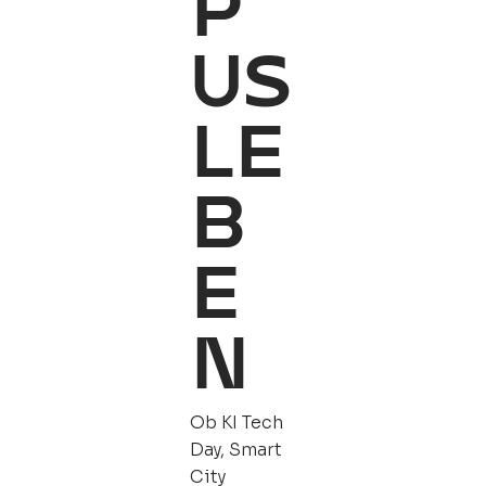
P
US
LE
B
E
N
Ob KI Tech
Day, Smart
City